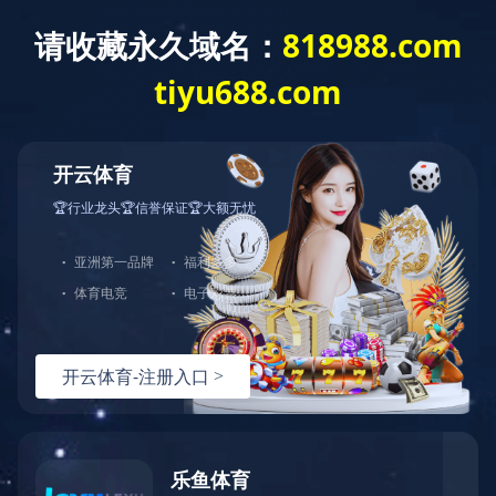
问鼎网页
服务与方
Kaiyun开
云,Kaiyun开云官网,Kaiyun开云平台,Kaiyun开云官方网站
|
乐鱼官方站页面登录入口
|
米兰官方版入口
|
米兰官方网页版
|
开云官方网页版
|
华体会网页版页面登入界面
|
九州体育
|
华体会平台
|
安博站官网登录入口
|
党建新闻动态