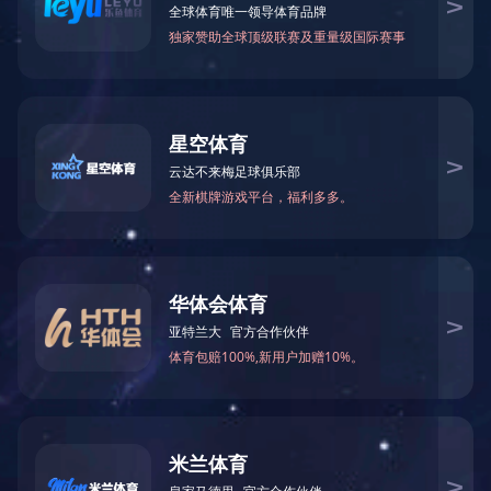
针对传统防控存在的人手不足、手段落后、易感
及时、高效、全面支撑公司疫情防范与管理工作