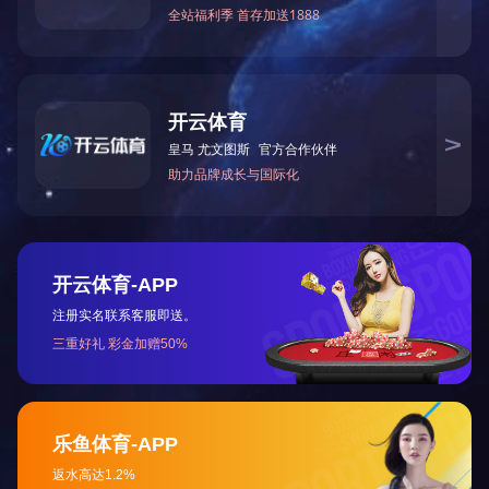
企业介绍
新闻资讯
服务与方案
公司概况
最新资讯
移动网络代维
移动网络工程
移动网络优化
软件与系统集成