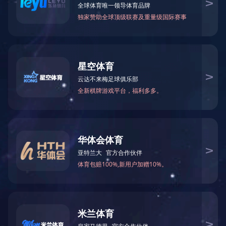
中国移动广东公司2
保